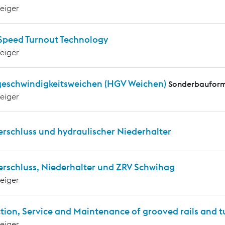
teiger
Speed Turnout Technology
teiger
eschwindigkeitsweichen (HGV Weichen)
Sonderbauform
teiger
erschluss und hydraulischer Niederhalter
erschluss, Niederhalter und ZRV Schwihag
teiger
tion, Service and Maintenance of grooved rails and 
teiger