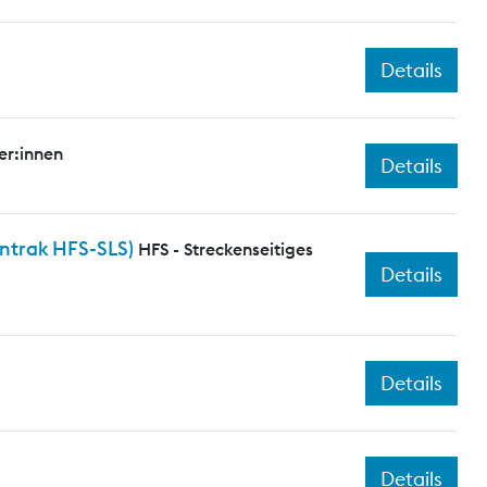
Details
er:innen
Details
entrak HFS-SLS)
HFS - Streckenseitiges
Details
Details
Details