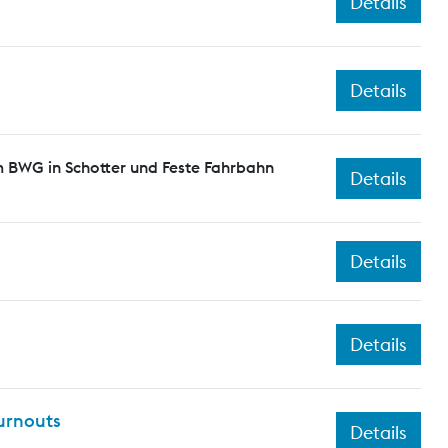
Details
Details
 BWG in Schotter und Feste Fahrbahn
Details
Details
Details
turnouts
Details