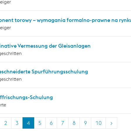
teiger
nent torowy – wymagania formalno-prawne na rynku
teiger
inative Vermessung der Gleisanlagen
geschritten
schneiderte Spurführungsschulung
geschritten
ffrischungs-Schulung
rte
2
3
4
5
6
7
8
9
10
>