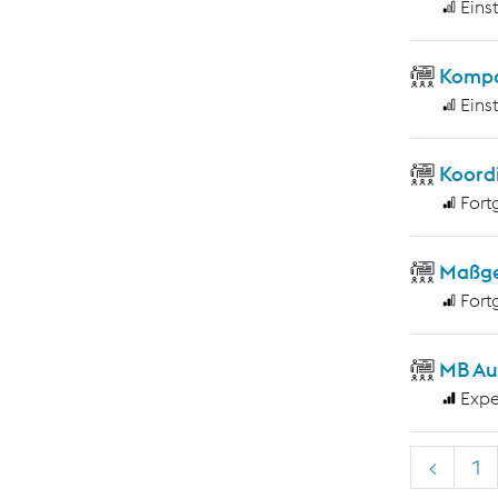
Eins
Kompo
Eins
Koord
Fort
Maßge
Fort
MB Au
Expe
<
1