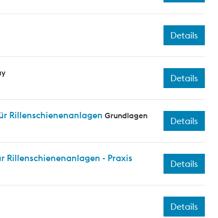
Details
ay
Details
ür Rillenschienenanlagen
Grundlagen
Details
 Rillenschienenanlagen - Praxis
Details
Details