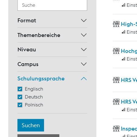
Eins
Format
High-
Eins
Themenbereiche
Niveau
Hochg
Eins
Campus
Schulungssprache
HRS V
Englisch
Deutsch
HRS V
Polnisch
Eins
Inspec
Eins