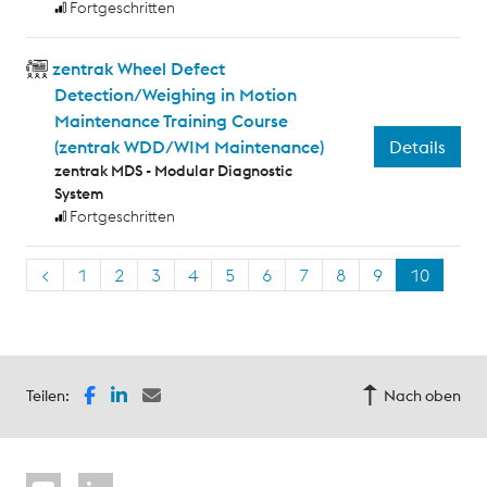
Fortgeschritten
zentrak Wheel Defect
Detection/Weighing in Motion
Maintenance Training Course
Details
(zentrak WDD/WIM Maintenance)
zentrak MDS - Modular Diagnostic
System
Fortgeschritten
<
1
2
3
4
5
6
7
8
9
10
Teilen:
Nach oben