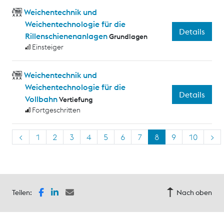
Weichentechnik und
Weichentechnologie für die
Details
Rillenschienenanlagen
Grundlagen
Einsteiger
Weichentechnik und
Weichentechnologie für die
Details
Vollbahn
Vertiefung
Fortgeschritten
<
1
2
3
4
5
6
7
8
9
10
>
Teilen:
Nach oben