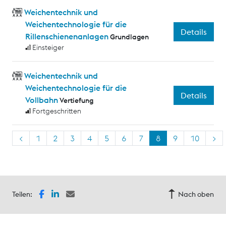
Weichentechnik und
Weichentechnologie für die
Details
Rillenschienenanlagen
Grundlagen
Einsteiger
Weichentechnik und
Weichentechnologie für die
Details
Vollbahn
Vertiefung
Fortgeschritten
<
1
2
3
4
5
6
7
8
9
10
>
Teilen:
Nach oben