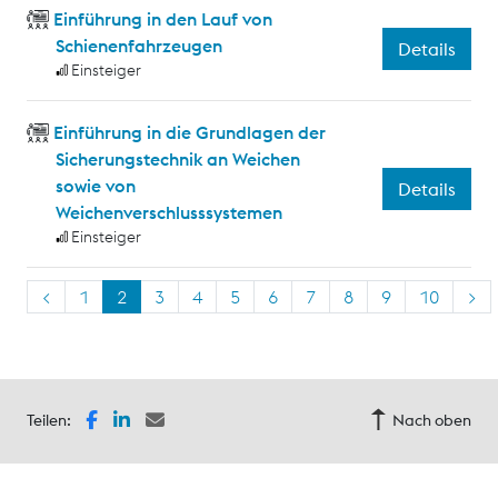
Einführung in den Lauf von
Schienenfahrzeugen
Details
Einsteiger
Einführung in die Grundlagen der
Sicherungstechnik an Weichen
sowie von
Details
Weichenverschlusssystemen
Einsteiger
<
1
2
3
4
5
6
7
8
9
10
>
Teilen:
Nach oben