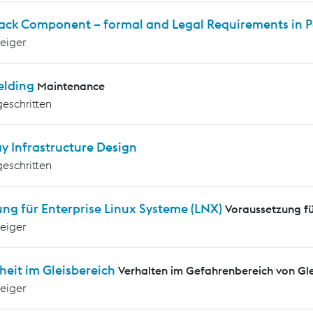
rack Component – formal and Legal Requirements in P
teiger
elding
Maintenance
geschritten
y Infrastructure Design
geschritten
ng für Enterprise Linux Systeme (LNX)
Voraussetzung f
teiger
heit im Gleisbereich
Verhalten im Gefahrenbereich von G
teiger