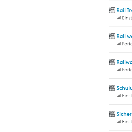
Rail T
Eins
Rail w
Fort
Railwa
Fort
Schulu
Eins
Sicher
Eins