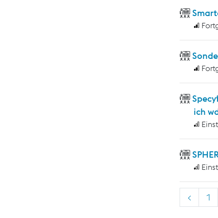
Smart
Fort
Sonde
Fort
Specy
ich w
Eins
SPHER
Eins
<
1