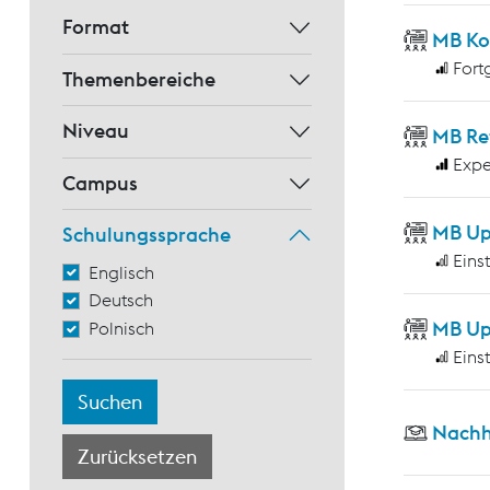
Format
MB Ko
Fort
Themenbereiche
Niveau
MB Re
Expe
Campus
MB Up
Schulungssprache
Eins
Englisch
Deutsch
MB Up
Polnisch
Eins
Nachh