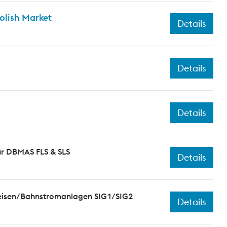
olish Market
Details
Details
Details
ür DBMAS FLS & SLS
Details
leisen/Bahnstromanlagen SIG1/SIG2
Details