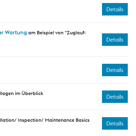
Details
er Wartung
am Beispiel von "Zuglauf-
Details
Details
dlagen im Überblick
Details
llation/ Inspection/ Maintenance Basics
Details