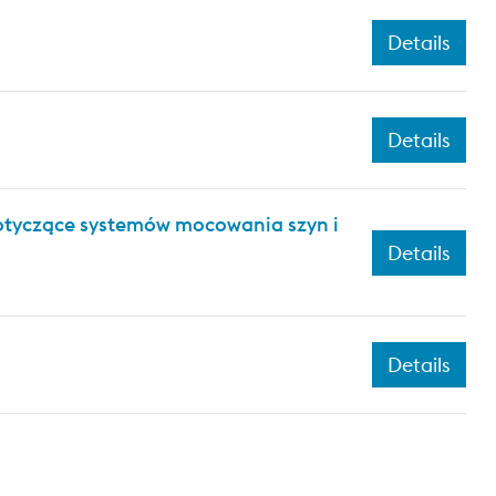
Details
Details
dotyczące systemów mocowania szyn i
Details
Details