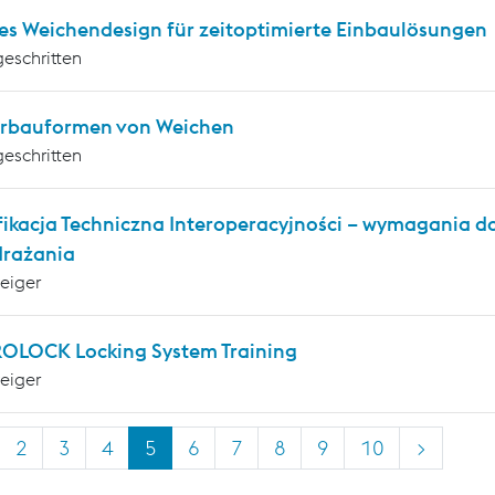
es Weichendesign für zeitoptimierte Einbaulösungen
geschritten
rbauformen von Weichen
geschritten
fikacja Techniczna Interoperacyjności – wymagania 
drażania
teiger
OLOCK Locking System Training
teiger
2
3
4
5
6
7
8
9
10
>