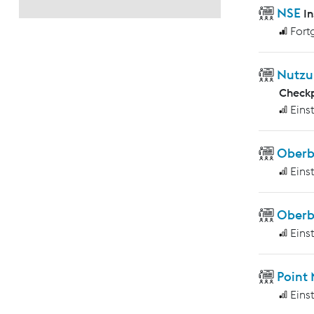
NSE
I
Fort
Nutzu
Checkp
Eins
Ober
Eins
Oberb
Eins
Point
Eins