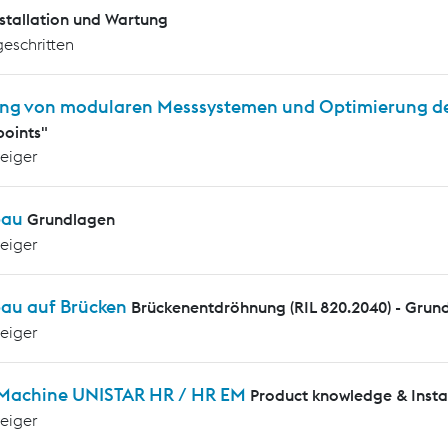
nstallation und Wartung
geschritten
ng von modularen Messsystemen und Optimierung d
oints"
teiger
bau
Grundlagen
teiger
au auf Brücken
Brückenentdröhnung (RIL 820.2040) - Grun
teiger
 Machine UNISTAR HR / HR EM
Product knowledge & Insta
teiger