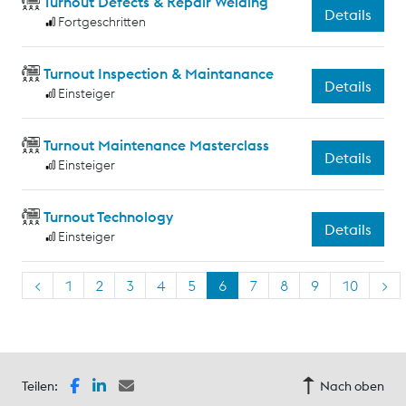
Turnout Defects & Repair Welding
Details
Fortgeschritten
Turnout Inspection & Maintanance
Details
Einsteiger
Turnout Maintenance Masterclass
Details
Einsteiger
Turnout Technology
Details
Einsteiger
<
1
2
3
4
5
6
7
8
9
10
>
Teilen:
Nach oben