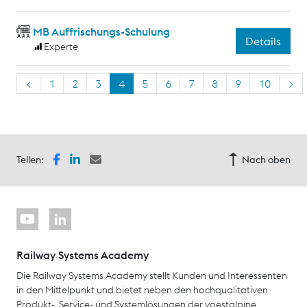
MB Auffrischungs-Schulung
Details
Experte
<
1
2
3
4
5
6
7
8
9
10
>
Teilen:
Nach oben
Railway Systems Academy
Die Railway Systems Academy stellt Kunden und Interessenten
in den Mittelpunkt und bietet neben den hochqualitativen
Produkt-, Service- und Systemlösungen der voestalpine