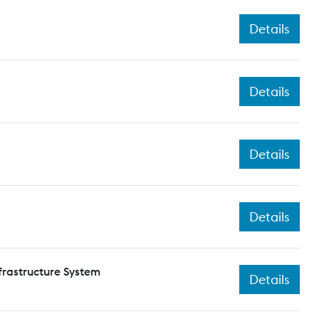
Details
Details
Details
Details
frastructure System
Details