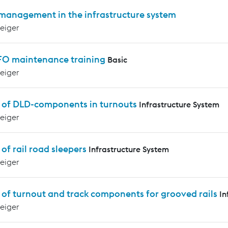
 management in the infrastructure system
teiger
 FO maintenance training
Basic
teiger
s of DLD-components in turnouts
Infrastructure System
teiger
 of rail road sleepers
Infrastructure System
teiger
 of turnout and track components for grooved rails
In
teiger