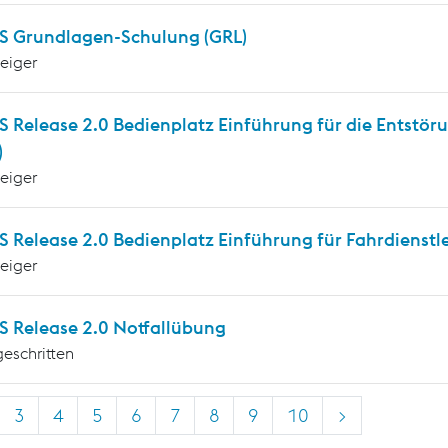
 Grundlagen-Schulung (GRL)
teiger
 Release 2.0 Bedienplatz Einführung für die Entstöru
)
teiger
Release 2.0 Bedienplatz Einführung für Fahrdienstle
teiger
 Release 2.0 Notfallübung
geschritten
3
4
5
6
7
8
9
10
>