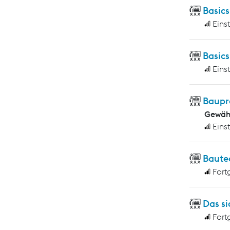
Basic
Eins
Basic
Eins
Baupr
Gewähr
Eins
Baute
Fort
Das si
Fort