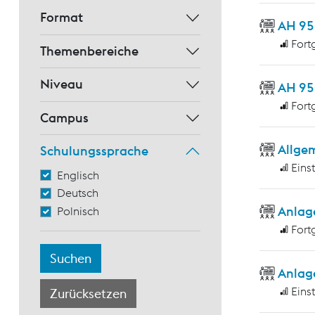
Format
AH 95
Fort
Themenbereiche
Niveau
AH 95
Fort
Campus
Allge
Schulungssprache
Eins
Englisch
Deutsch
Anlag
Polnisch
Fort
Anlag
Eins