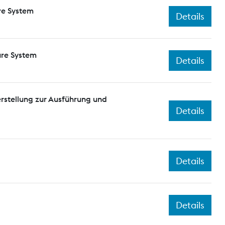
re System
Details
ure System
Details
rstellung zur Ausführung und
Details
Details
Details