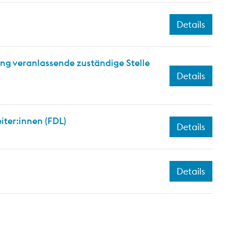
Details
ng veranlassende zuständige Stelle
Details
iter:innen (FDL)
Details
Details