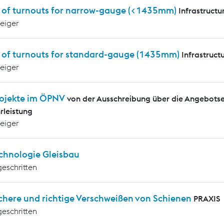
s of turnouts for narrow-gauge (<1435mm)
Infrastructu
teiger
s of turnouts for standard-gauge (1435mm)
Infrastruct
teiger
ojekte im ÖPNV
von der Ausschreibung über die Angebotse
leistung
teiger
chnologie Gleisbau
geschritten
chere und richtige Verschweißen von Schienen
PRAXIS
geschritten