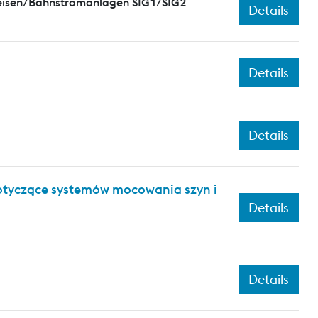
leisen/Bahnstromanlagen SIG1/SIG2
Details
Details
Details
dotyczące systemów mocowania szyn i
Details
Details