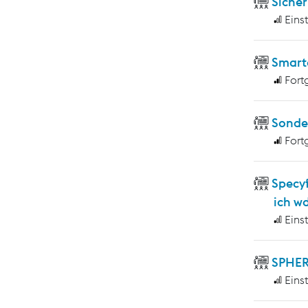
Sicher
Eins
Smart
Fort
Sonde
Fort
Specy
ich w
Eins
SPHER
Eins