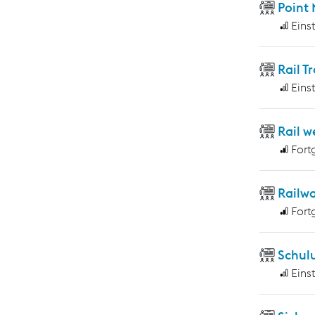
Point
Eins
Rail T
Eins
Rail w
Fort
Railwa
Fort
Schulu
Eins