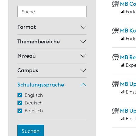
MB Co
Fort
Format
MB Ko
Fort
Themenbereiche
Niveau
MB Re
Expe
Campus
MB Up
Schulungssprache
Eins
Englisch
Deutsch
MB Up
Polnisch
Eins