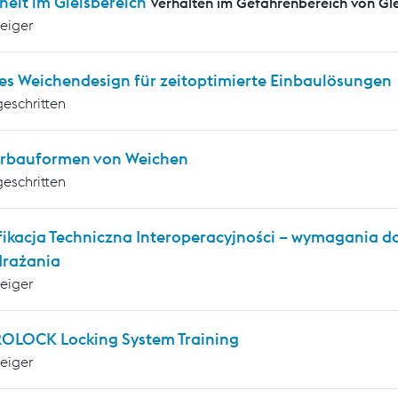
heit im Gleisbereich
Verhalten im Gefahrenbereich von G
teiger
es Weichendesign für zeitoptimierte Einbaulösungen
geschritten
rbauformen von Weichen
geschritten
fikacja Techniczna Interoperacyjności – wymagania 
drażania
teiger
OLOCK Locking System Training
teiger