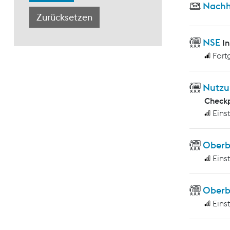
Nachh
NSE
I
Fort
Nutzu
Checkp
Eins
Ober
Eins
Oberb
Eins