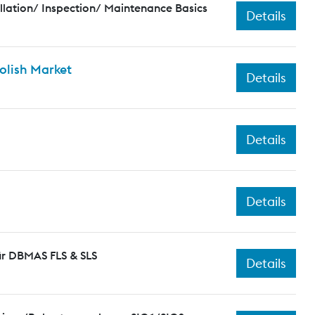
llation/ Inspection/ Maintenance Basics
Details
olish Market
Details
Details
Details
ür DBMAS FLS & SLS
Details