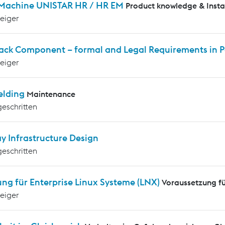
 Machine UNISTAR HR / HR EM
Product knowledge & Insta
teiger
rack Component – formal and Legal Requirements in P
teiger
elding
Maintenance
geschritten
y Infrastructure Design
geschritten
ng für Enterprise Linux Systeme (LNX)
Voraussetzung f
teiger