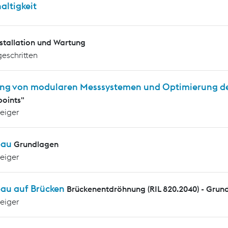
altigkeit
nstallation und Wartung
geschritten
ng von modularen Messsystemen und Optimierung d
oints"
teiger
bau
Grundlagen
teiger
au auf Brücken
Brückenentdröhnung (RIL 820.2040) - Grun
teiger