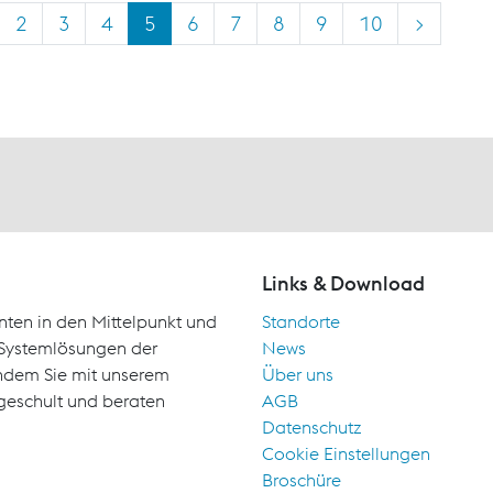
2
3
4
5
6
7
8
9
10
>
Links & Download
nten in den Mittelpunkt und
Standorte
d Systemlösungen der
News
indem Sie mit unserem
Über uns
geschult und beraten
AGB
Datenschutz
Cookie Einstellungen
Broschüre