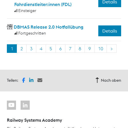
Details
Fahrdienstleiter:innen (FDL)
Einsteiger
DBMAS Release 2.0 Notfallübung
Details
Fortgeschritten
1
2
3
4
5
6
7
8
9
10
>
Teilen:
Nach oben
Railway Systems Academy