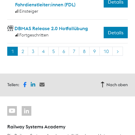
Details
Fahrdienstleiter:innen (FDL)
Einsteiger
DBMAS Release 2.0 Notfallübung
Details
Fortgeschritten
1
2
3
4
5
6
7
8
9
10
>
Teilen:
Nach oben
Railway Systems Academy