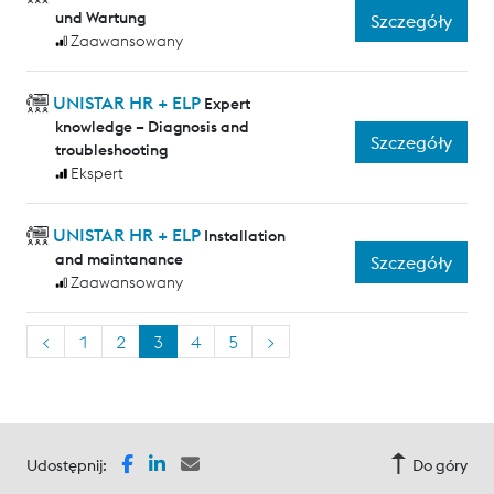
und Wartung
Szczegóły
Zaawansowany
UNISTAR HR + ELP
Expert
knowledge – Diagnosis and
Szczegóły
troubleshooting
Ekspert
UNISTAR HR + ELP
Installation
and maintanance
Szczegóły
Zaawansowany
<
1
2
3
4
5
>
Udostępnij:
Do góry