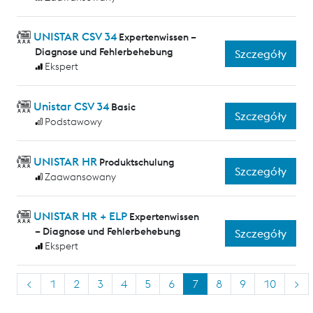
UNISTAR CSV 34
Expertenwissen –
Diagnose und Fehlerbehebung
Szczegóły
Ekspert
Unistar CSV 34
Basic
Szczegóły
Podstawowy
UNISTAR HR
Produktschulung
Szczegóły
Zaawansowany
UNISTAR HR + ELP
Expertenwissen
– Diagnose und Fehlerbehebung
Szczegóły
Ekspert
<
1
2
3
4
5
6
7
8
9
10
>