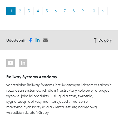
1
2
3
4
5
6
7
8
9
10
>
Udostępnij:
Do góry
Railway Systems Academy
voestalpine Railway Systems jest światowym liderem w zakresie
rozwiązań systemowych dla infrastruktury kolejowej, oferując
wysokiej jakości produkty i usługi dla szyn, zwrotnic,
sygnalizacji i aplikacji monitorujących. Tworzenie
maksymalnych korzyści dla klienta jest siłą napędową
wszystkich działań Grupy.