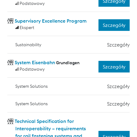
Szczegóły
Podstawowy
Supervisory Excellence Program
Szczegóły
Ekspert
Szczegóły
Sustainability
System Eisenbahn
Grundlagen
Szczegóły
Podstawowy
Szczegóły
System Solutions
Szczegóły
System Solutions
Technical Specification for
Interoperability – requirements
for rail fastening systems and
Szczegóły