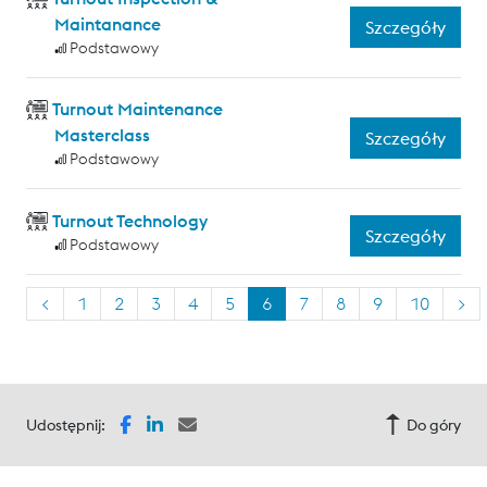
Maintanance
Szczegóły
Podstawowy
Turnout Maintenance
Masterclass
Szczegóły
Podstawowy
Turnout Technology
Szczegóły
Podstawowy
<
1
2
3
4
5
6
7
8
9
10
>
Udostępnij:
Do góry