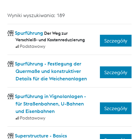
Wyniki wyszukiwania: 189
Spurführung
Der Weg zur
Verschleiß- und Kostenreduzierung
Szczegóły
Podstawowy
Spurführung - Festlegung der
Quermaße und konstruktiver
Szczegóły
Details für die Weichenanlagen
Spurführung in Vignolanlagen -
für Straßenbahnen, U-Bahnen
Szczegóły
und Eisenbahnen
Podstawowy
Superstructure - Basics