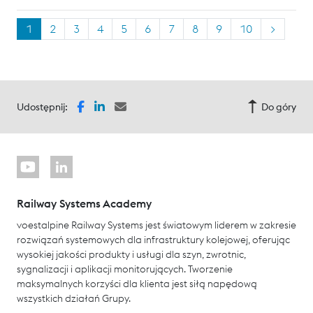
1
2
3
4
5
6
7
8
9
10
>
Udostępnij:
Do góry
Railway Systems Academy
voestalpine Railway Systems jest światowym liderem w zakresie
rozwiązań systemowych dla infrastruktury kolejowej, oferując
wysokiej jakości produkty i usługi dla szyn, zwrotnic,
sygnalizacji i aplikacji monitorujących. Tworzenie
maksymalnych korzyści dla klienta jest siłą napędową
wszystkich działań Grupy.