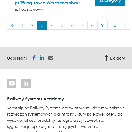
prüfung sowie Weicheneinbau
Podstawowy
<
1
2
3
4
5
6
7
8
9
10
>
Udostępnij:
Do góry
Railway Systems Academy
voestalpine Railway Systems jest światowym liderem w zakresie
rozwiązań systemowych dla infrastruktury kolejowej, oferując
wysokiej jakości produkty i usługi dla szyn, zwrotnic,
sygnalizacji i aplikacji monitorujących. Tworzenie