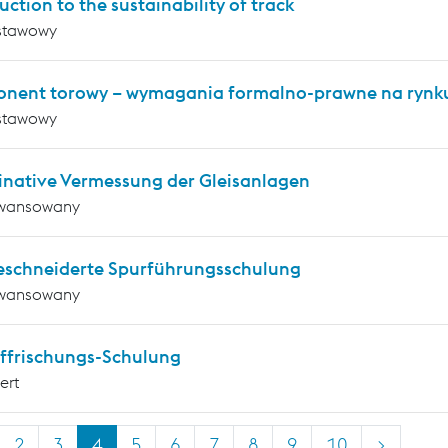
uction to the sustainability of track
stawowy
nent torowy – wymagania formalno-prawne na rynku
stawowy
inative Vermessung der Gleisanlagen
wansowany
schneiderte Spurführungsschulung
wansowany
ffrischungs-Schulung
ert
2
3
4
5
6
7
8
9
10
>