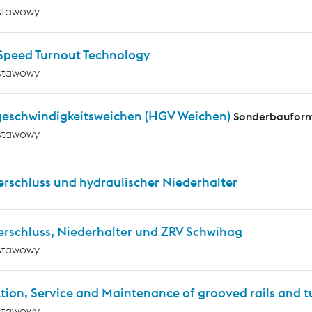
stawowy
Speed Turnout Technology
stawowy
eschwindigkeitsweichen (HGV Weichen)
Sonderbauform
stawowy
erschluss und hydraulischer Niederhalter
erschluss, Niederhalter und ZRV Schwihag
stawowy
tion, Service and Maintenance of grooved rails and 
stawowy