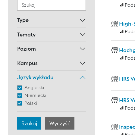
Pod
Type
High-
Pod
Tematy
Poziom
Hochg
Pod
Kampus
Język wykładu
HRS V
Angielski
Niemiecki
HRS V
Polski
Pod
Inspec
Pod