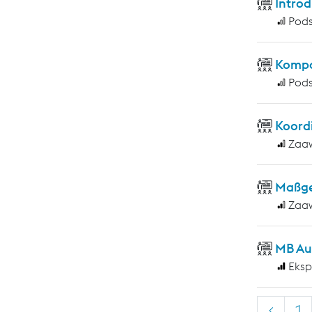
Introd
Pod
Kompo
Pod
Koord
Zaa
Maßge
Zaa
MB Au
Eksp
<
1