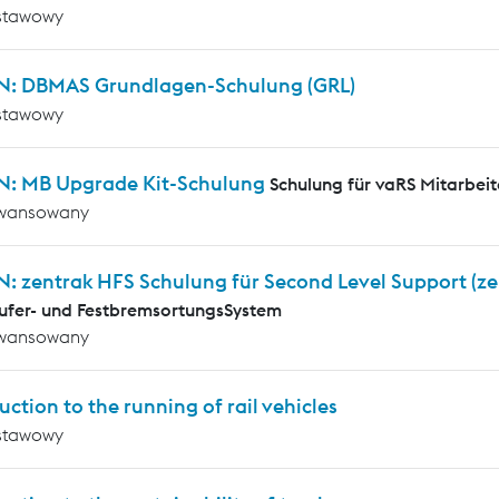
stawowy
N: DBMAS Grundlagen-Schulung (GRL)
stawowy
N: MB Upgrade Kit-Schulung
Schulung für vaRS Mitarbeit
wansowany
N: zentrak HFS Schulung für Second Level Support (z
ufer- und FestbremsortungsSystem
wansowany
uction to the running of rail vehicles
stawowy