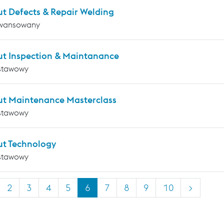
ut Defects & Repair Welding
wansowany
ut Inspection & Maintanance
stawowy
ut Maintenance Masterclass
stawowy
ut Technology
stawowy
2
3
4
5
6
7
8
9
10
>