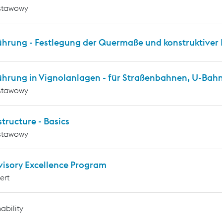
stawowy
ührung - Festlegung der Quermaße und konstruktiver 
ührung in Vignolanlagen - für Straßenbahnen, U-Ba
stawowy
tructure - Basics
stawowy
visory Excellence Program
ert
ability