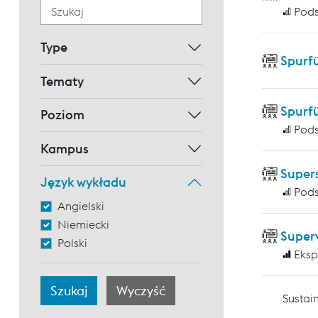
Pod
Type
Spurf
Tematy
Spurf
Poziom
Pod
Kampus
Supers
Język wykładu
Pod
Angielski
Niemiecki
Super
Polski
Eksp
Sustain