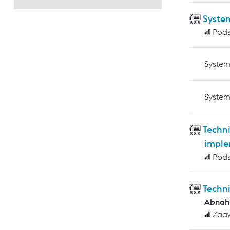
Syste
Pod
System
System
Techni
imple
Pod
Techn
Abnah
Zaa