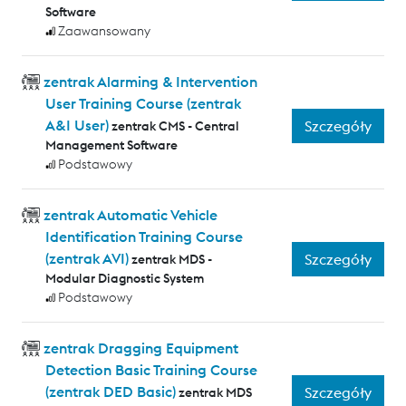
Software
Zaawansowany
zentrak Alarming & Intervention
User Training Course (zentrak
A&I User)
Szczegóły
zentrak CMS - Central
Management Software
Podstawowy
zentrak Automatic Vehicle
Identification Training Course
(zentrak AVI)
Szczegóły
zentrak MDS -
Modular Diagnostic System
Podstawowy
zentrak Dragging Equipment
Detection Basic Training Course
(zentrak DED Basic)
Szczegóły
zentrak MDS