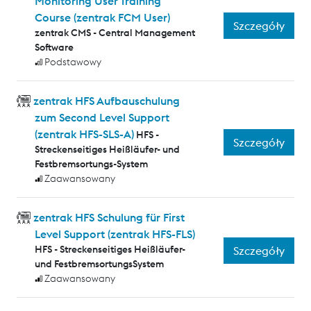
Monitoring User Training
Course (zentrak FCM User)
Szczegóły
zentrak CMS - Central Management
Software
Podstawowy
zentrak HFS Aufbauschulung
zum Second Level Support
(zentrak HFS-SLS-A)
HFS -
Szczegóły
Streckenseitiges Heißläufer- und
Festbremsortungs-System
Zaawansowany
zentrak HFS Schulung für First
Level Support (zentrak HFS-FLS)
HFS - Streckenseitiges Heißläufer-
Szczegóły
und FestbremsortungsSystem
Zaawansowany