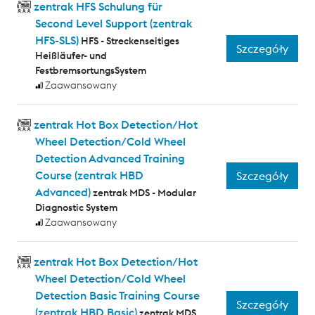
zentrak HFS Schulung für
Second Level Support (zentrak
HFS-SLS)
HFS - Streckenseitiges
Szczegóły
Heißläufer- und
FestbremsortungsSystem
Zaawansowany
zentrak Hot Box Detection/Hot
Wheel Detection/Cold Wheel
Detection Advanced Training
Course (zentrak HBD
Szczegóły
Advanced)
zentrak MDS - Modular
Diagnostic System
Zaawansowany
zentrak Hot Box Detection/Hot
Wheel Detection/Cold Wheel
Detection Basic Training Course
Szczegóły
(zentrak HBD Basic)
zentrak MDS