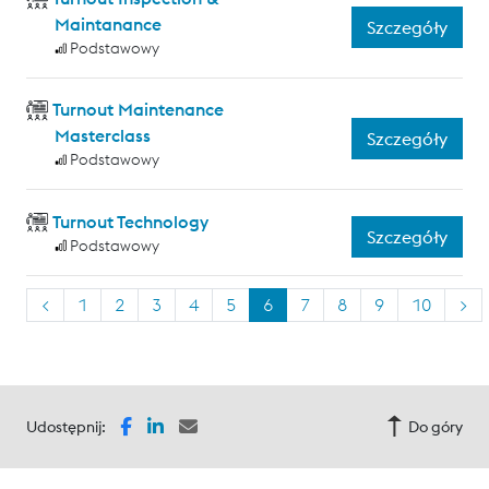
Maintanance
Szczegóły
Podstawowy
Turnout Maintenance
Masterclass
Szczegóły
Podstawowy
Turnout Technology
Szczegóły
Podstawowy
<
1
2
3
4
5
6
7
8
9
10
>
Udostępnij:
Do góry