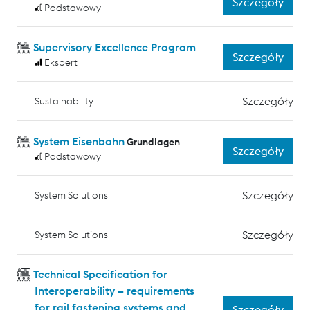
Szczegóły
Podstawowy
Supervisory Excellence Program
Szczegóły
Ekspert
Szczegóły
Sustainability
System Eisenbahn
Grundlagen
Szczegóły
Podstawowy
Szczegóły
System Solutions
Szczegóły
System Solutions
Technical Specification for
Interoperability – requirements
for rail fastening systems and
Szczegóły