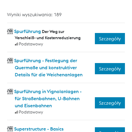
Wyniki wyszukiwania: 189
Spurführung
Der Weg zur
Verschleiß- und Kostenreduzierung
Szczegóły
Podstawowy
Spurführung - Festlegung der
Quermaße und konstruktiver
Szczegóły
Details für die Weichenanlagen
Spurführung in Vignolanlagen -
für Straßenbahnen, U-Bahnen
Szczegóły
und Eisenbahnen
Podstawowy
Superstructure - Basics