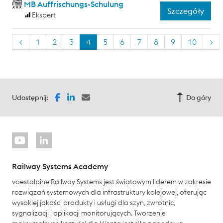
MB Auffrischungs-Schulung
Szczegóły
Ekspert
<
1
2
3
4
5
6
7
8
9
10
>
Udostępnij:
Do góry
Railway Systems Academy
voestalpine Railway Systems jest światowym liderem w zakresie
rozwiązań systemowych dla infrastruktury kolejowej, oferując
wysokiej jakości produkty i usługi dla szyn, zwrotnic,
sygnalizacji i aplikacji monitorujących. Tworzenie