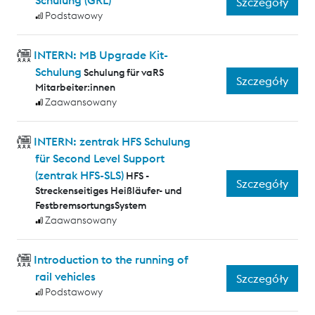
Schulung (GRL)
Szczegóły
Podstawowy
INTERN: MB Upgrade Kit-
Schulung
Schulung für vaRS
Szczegóły
Mitarbeiter:innen
Zaawansowany
INTERN: zentrak HFS Schulung
für Second Level Support
(zentrak HFS-SLS)
HFS -
Szczegóły
Streckenseitiges Heißläufer- und
FestbremsortungsSystem
Zaawansowany
Introduction to the running of
rail vehicles
Szczegóły
Podstawowy