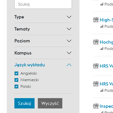
Pod
Type
High-
Pod
Tematy
Poziom
Hochg
Pod
Kampus
Język wykładu
HRS V
Angielski
Niemiecki
HRS V
Polski
Pod
Inspec
Pod