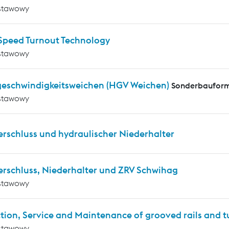
stawowy
Speed Turnout Technology
stawowy
eschwindigkeitsweichen (HGV Weichen)
Sonderbauform
stawowy
erschluss und hydraulischer Niederhalter
erschluss, Niederhalter und ZRV Schwihag
stawowy
tion, Service and Maintenance of grooved rails and 
stawowy