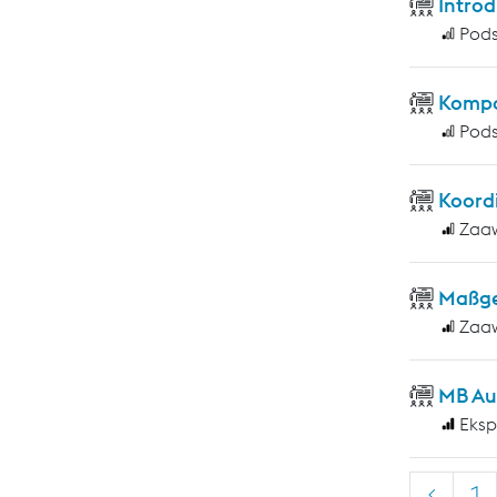
Introd
Pod
Kompo
Pod
Koord
Zaa
Maßge
Zaa
MB Au
Eksp
<
1