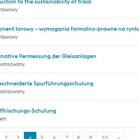
uction to the sustainability of track
stawowy
nent torowy – wymagania formalno-prawne na rynku
stawowy
inative Vermessung der Gleisanlagen
wansowany
schneiderte Spurführungsschulung
wansowany
ffrischungs-Schulung
ert
2
3
4
5
6
7
8
9
10
>