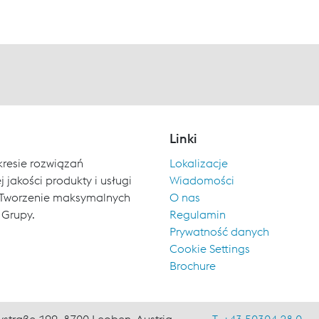
Linki
kresie rozwiązań
Lokalizacje
 jakości produkty i usługi
Wiadomości
ch. Tworzenie maksymalnych
O nas
 Grupy.
Regulamin
Prywatność danych
Cookie Settings
Brochure
ystraße 199, 8700 Leoben, Austria
T. +43 50304 28 0