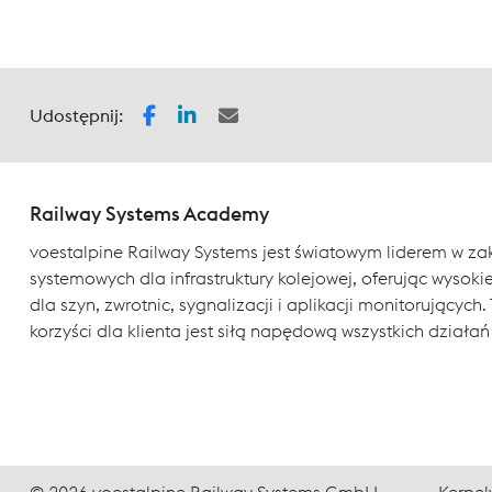
Udostępnij:
Railway Systems Academy
voestalpine Railway Systems jest światowym liderem w za
systemowych dla infrastruktury kolejowej, oferując wysokiej
dla szyn, zwrotnic, sygnalizacji i aplikacji monitorujący
korzyści dla klienta jest siłą napędową wszystkich działań
© 2026 voestalpine Railway Systems GmbH
Kerpel