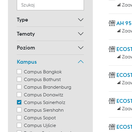
Zaa
Type
AH 95
Zaa
Tematy
Poziom
ECOS
Zaa
Kampus
Campus Bangkok
ECOST
Campus Bathurst
Zaa
Campus Brandenburg
Campus Donawitz
ECOST
Campus Sainerholz
Zaa
Campus Siershahn
Campus Sopot
Campus Ujście
ECOST