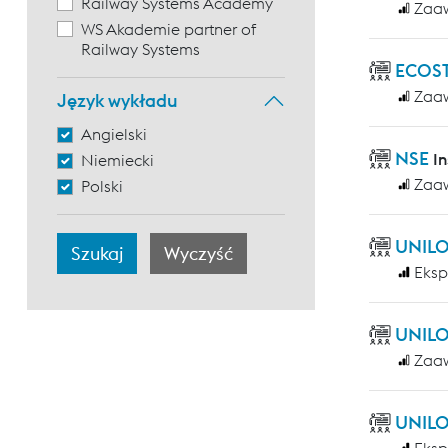
Railway Systems Academy
Zaa
WS Akademie partner of
Railway Systems
ECOST
Zaa
Język wykładu
Angielski
NSE
I
Niemiecki
Zaa
Polski
UNILO
Eksp
UNILO
Zaa
UNILO
Eksp