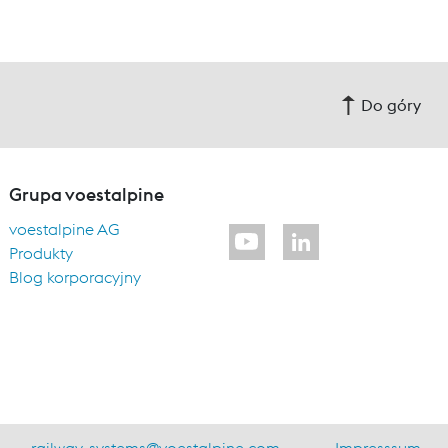
Do góry
Grupa voestalpine
voestalpine AG
Produkty
Blog korporacyjny
railway-systems
@
voestalpine.com
Impresssum