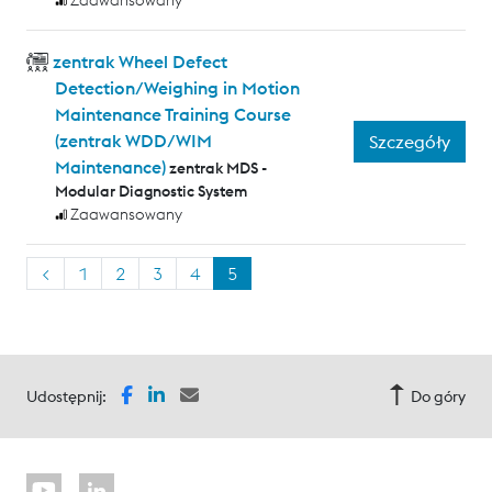
Zaawansowany
zentrak Wheel Defect
Detection/Weighing in Motion
Maintenance Training Course
(zentrak WDD/WIM
Szczegóły
Maintenance)
zentrak MDS -
Modular Diagnostic System
Zaawansowany
<
1
2
3
4
5
Udostępnij:
Do góry