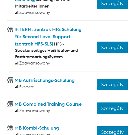
Szczegóły
Mitarbeiter:innen
Zaawansowany
INTERN: zentrak HFS Schulung
für Second Level Support
(zentrak HFS-SLS)
HFS -
Szczegóły
Streckenseitiges Heißläufer- und
FestbremsortungsSystem
Zaawansowany
MB Auffrischungs-Schulung
Szczegóły
Ekspert
MB Combined Training Course
Szczegóły
Zaawansowany
MB Kombi-Schulung
Szczegóły
Zaawansowany