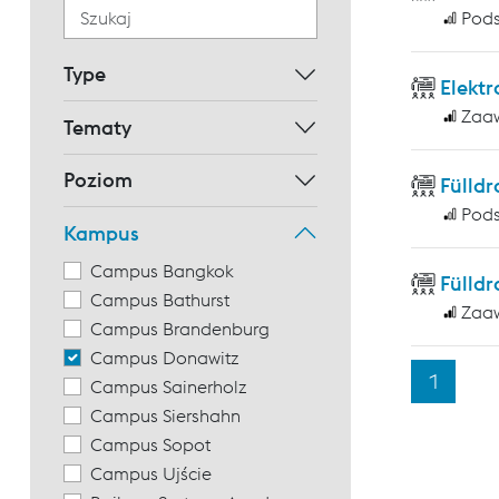
Pod
Type
Elekt
Zaa
Tematy
Poziom
Fülld
Pod
Kampus
Campus Bangkok
Fülld
Campus Bathurst
Zaa
Campus Brandenburg
Campus Donawitz
1
Campus Sainerholz
Campus Siershahn
Campus Sopot
Campus Ujście