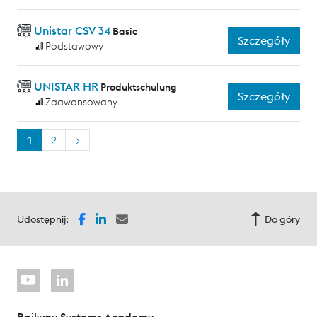
Unistar CSV 34
Basic
Szczegóły
Podstawowy
UNISTAR HR
Produktschulung
Szczegóły
Zaawansowany
1
2
>
Udostępnij:
Do góry
Railway Systems Academy