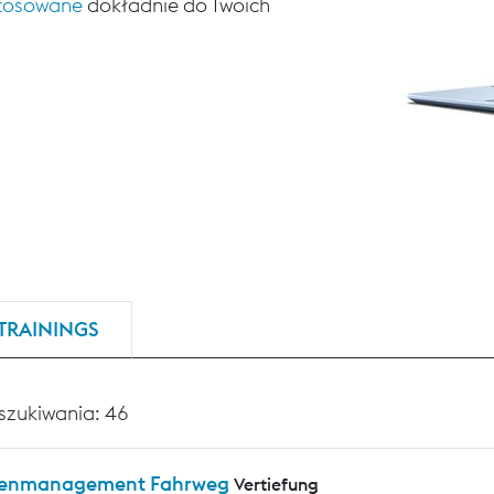
stosowane
dokładnie do Twoich
TRAININGS
szukiwania: 46
enmanagement Fahrweg
Vertiefung