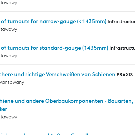
stawowy
s of turnouts for narrow-gauge (<1435mm)
Infrastructu
stawowy
s of turnouts for standard-gauge (1435mm)
Infrastruct
stawowy
chere und richtige Verschweißen von Schienen
PRAXIS
wansowany
chiene und andere Oberbaukomponenten - Bauarten, P
ker
stawowy