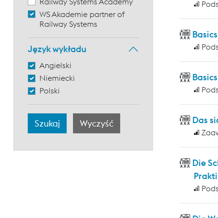
Railway Systems Academy
Pod
WS Akademie partner of
Railway Systems
Basic
Pod
Język wykładu
Angielski
Basic
Niemiecki
Pod
Polski
Das si
Zaa
Die S
Prakti
Pod