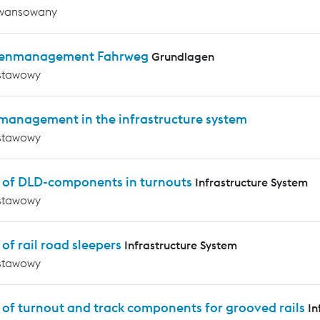
wansowany
enmanagement Fahrweg
Grundlagen
stawowy
 management in the infrastructure system
stawowy
s of DLD-components in turnouts
Infrastructure System
stawowy
 of rail road sleepers
Infrastructure System
stawowy
 of turnout and track components for grooved rails
In