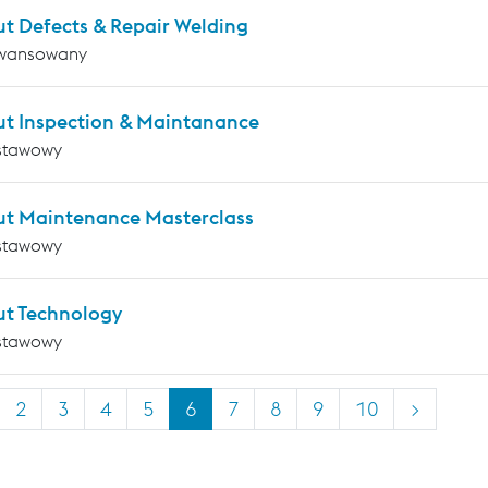
ut Defects & Repair Welding
wansowany
ut Inspection & Maintanance
stawowy
ut Maintenance Masterclass
stawowy
ut Technology
stawowy
2
3
4
5
6
7
8
9
10
>