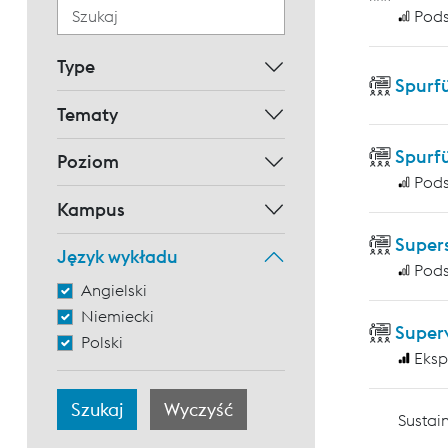
Pod
Type
Spurf
Tematy
Spurf
Poziom
Pod
Kampus
Supers
Język wykładu
Pod
Angielski
Niemiecki
Super
Polski
Eksp
Sustain