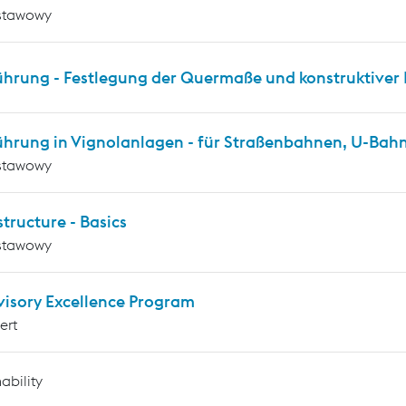
stawowy
ührung - Festlegung der Quermaße und konstruktiver 
ührung in Vignolanlagen - für Straßenbahnen, U-Ba
stawowy
tructure - Basics
stawowy
visory Excellence Program
ert
ability