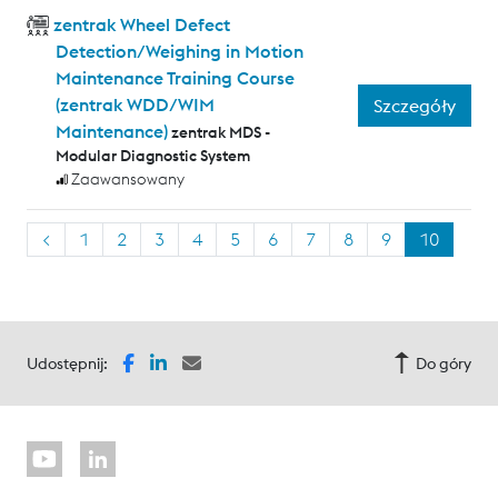
zentrak Wheel Defect
Detection/Weighing in Motion
Maintenance Training Course
(zentrak WDD/WIM
Szczegóły
Maintenance)
zentrak MDS -
Modular Diagnostic System
Zaawansowany
<
1
2
3
4
5
6
7
8
9
10
Udostępnij:
Do góry