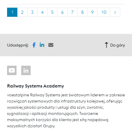
1
2
3
4
5
6
7
8
9
10
>
Udostępnij:
Do góry
Railway Systems Academy
voestalpine Railway Systems jest światowym liderem w zakresie
rozwiązań systemowych dla infrastruktury kolejowej, oferując
wysokiej jakości produkty i usługi dla szyn, zwrotnic,
sygnalizacji i aplikacji monitorujących. Tworzenie
maksymalnych korzyści dla klienta jest siłą napędową
wszystkich działań Grupy.