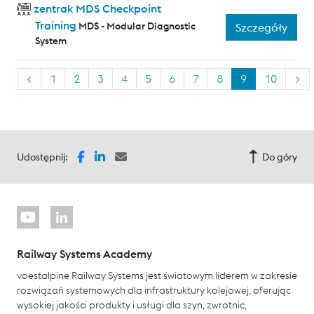
zentrak MDS Checkpoint
Training
MDS - Modular Diagnostic
Szczegóły
System
<
1
2
3
4
5
6
7
8
9
10
>
Udostępnij:
Do góry
Railway Systems Academy
voestalpine Railway Systems jest światowym liderem w zakresie
rozwiązań systemowych dla infrastruktury kolejowej, oferując
wysokiej jakości produkty i usługi dla szyn, zwrotnic,