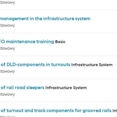
stawowy
 management in the infrastructure system
stawowy
 FO maintenance training
Basic
stawowy
s of DLD-components in turnouts
Infrastructure System
stawowy
 of rail road sleepers
Infrastructure System
stawowy
 of turnout and track components for grooved rails
In
stawowy