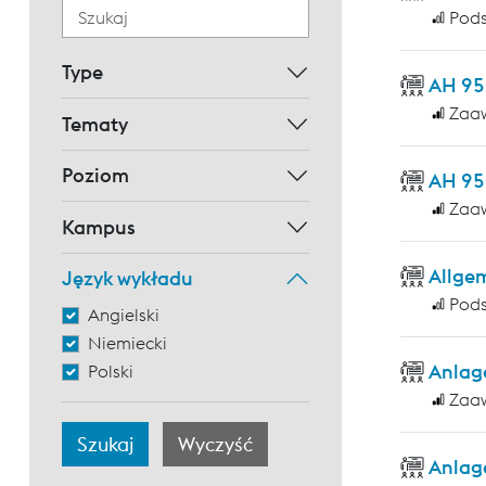
Pod
Type
AH 95
Zaa
Tematy
Poziom
AH 95
Zaa
Kampus
Allge
Język wykładu
Pod
Angielski
Niemiecki
Anlag
Polski
Zaa
Anlag