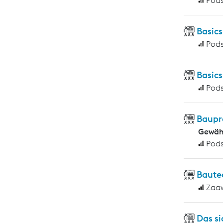
Basic
Pod
Basic
Pod
Baupr
Gewähr
Pod
Baute
Zaa
Das si