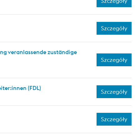
Szczegóły
Szczegóły
ung veranlassende zuständige
Szczegóły
iter:innen (FDL)
Szczegóły
Szczegóły