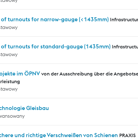
s of turnouts for narrow-gauge (<1435mm)
Infrastructu
stawowy
s of turnouts for standard-gauge (1435mm)
Infrastruct
stawowy
ojekte im ÖPNV
von der Ausschreibung über die Angebotse
leistung
stawowy
chnologie Gleisbau
wansowany
chere und richtige Verschweißen von Schienen
PRAXIS