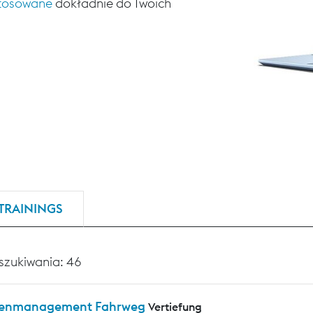
stosowane
dokładnie do Twoich
TRAININGS
szukiwania: 46
enmanagement Fahrweg
Vertiefung