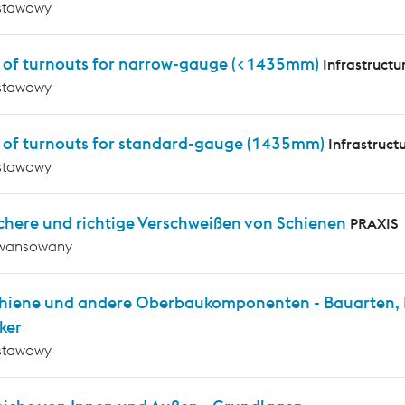
stawowy
s of turnouts for narrow-gauge (<1435mm)
Infrastructu
stawowy
s of turnouts for standard-gauge (1435mm)
Infrastruct
stawowy
chere und richtige Verschweißen von Schienen
PRAXIS
wansowany
chiene und andere Oberbaukomponenten - Bauarten, P
ker
stawowy