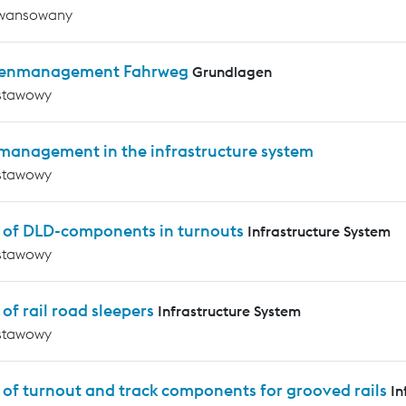
wansowany
enmanagement Fahrweg
Grundlagen
stawowy
 management in the infrastructure system
stawowy
s of DLD-components in turnouts
Infrastructure System
stawowy
 of rail road sleepers
Infrastructure System
stawowy
 of turnout and track components for grooved rails
In