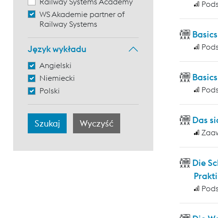
Railway Systems Academy
Pod
WS Akademie partner of
Railway Systems
Basic
Pod
Język wykładu
Angielski
Basic
Niemiecki
Pod
Polski
Das si
Zaa
Die S
Prakti
Pod