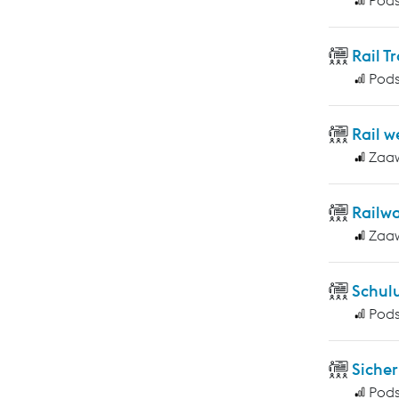
Rail T
Pod
Rail w
Zaa
Railwa
Zaa
Schulu
Pod
Sicher
Pod