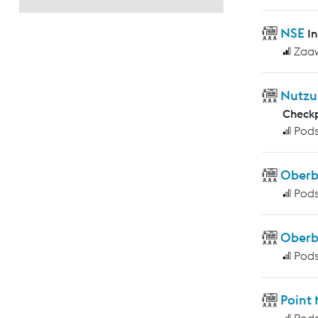
NSE
I
Zaa
Nutzu
Checkp
Pod
Ober
Pod
Oberb
Pod
Point
Pod