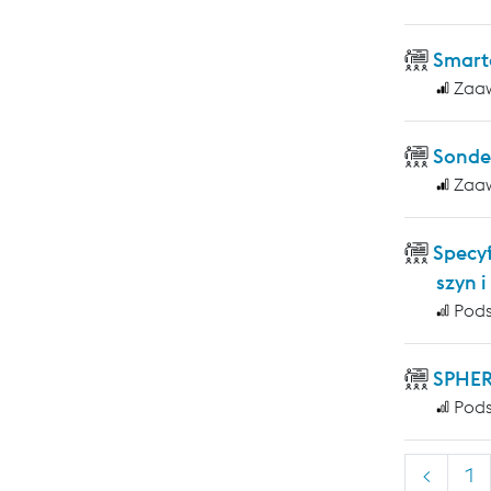
Smart
Zaa
Sonde
Zaa
Specy
szyn 
Pod
SPHER
Pod
<
1