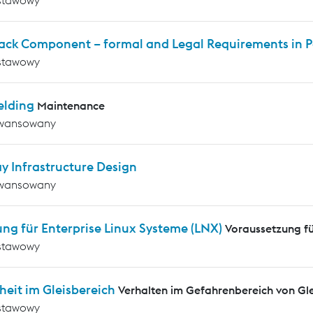
rack Component – formal and Legal Requirements in P
stawowy
elding
Maintenance
wansowany
y Infrastructure Design
wansowany
ng für Enterprise Linux Systeme (LNX)
Voraussetzung f
stawowy
heit im Gleisbereich
Verhalten im Gefahrenbereich von G
stawowy