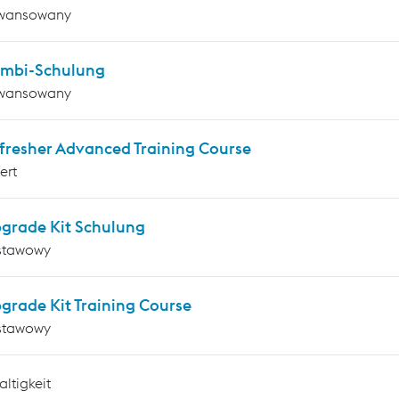
wansowany
mbi-Schulung
wansowany
fresher Advanced Training Course
ert
grade Kit Schulung
stawowy
grade Kit Training Course
stawowy
ltigkeit