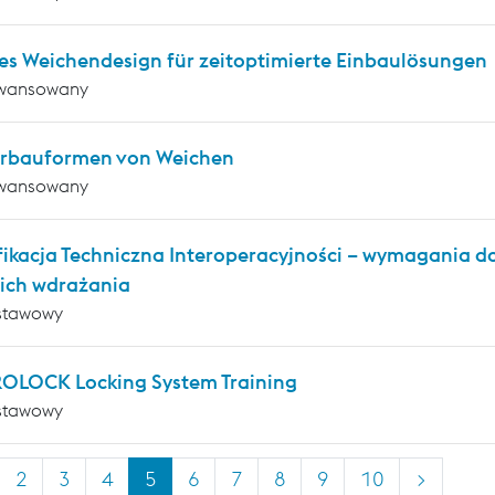
es Weichendesign für zeitoptimierte Einbaulösungen
wansowany
rbauformen von Weichen
wansowany
fikacja Techniczna Interoperacyjności – wymagania
i ich wdrażania
stawowy
OLOCK Locking System Training
stawowy
2
3
4
5
6
7
8
9
10
>