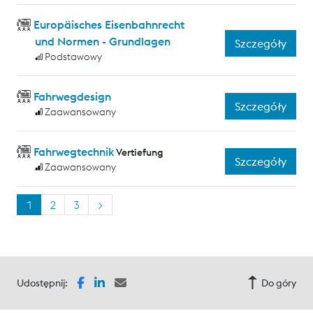
Europäisches Eisenbahnrecht
und Normen - Grundlagen
Szczegóły
Podstawowy
Fahrwegdesign
Szczegóły
Zaawansowany
Fahrwegtechnik
Vertiefung
Szczegóły
Zaawansowany
1
2
3
>
Udostępnij:
Do góry