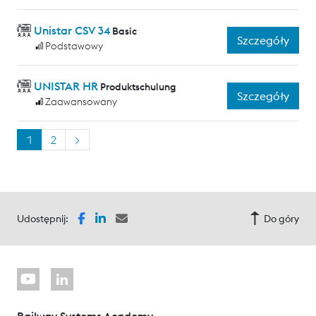
Unistar CSV 34
Basic
Szczegóły
Podstawowy
UNISTAR HR
Produktschulung
Szczegóły
Zaawansowany
1
2
>
Udostępnij:
Do góry
Railway Systems Academy