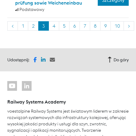
prüfung sowie Weicheneinbau
Podstawowy
<
1
2
3
4
5
6
7
8
9
10
>
Udostępnij:
Do góry
Railway Systems Academy
voestalpine Railway Systems jest światowym liderem w zakresie
rozwiązań systemowych dla infrastruktury kolejowej, oferując
wysokiej jakości produkty i usługi dla szyn, zwrotnic,
sygnalizacji i aplikacji monitorujących. Tworzenie