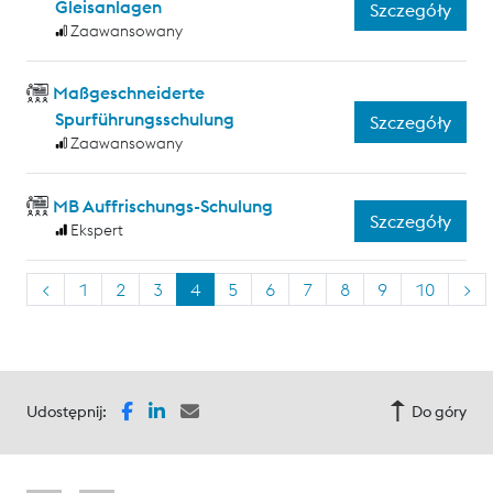
Gleisanlagen
Szczegóły
Zaawansowany
Maßgeschneiderte
Spurführungsschulung
Szczegóły
Zaawansowany
MB Auffrischungs-Schulung
Szczegóły
Ekspert
<
1
2
3
4
5
6
7
8
9
10
>
Udostępnij:
Do góry