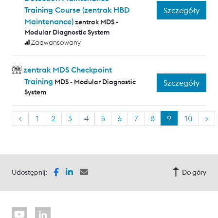
Training Course (zentrak HBD
Szczegóły
Maintenance)
zentrak MDS -
Modular Diagnostic System
Zaawansowany
zentrak MDS Checkpoint
Training
MDS - Modular Diagnostic
Szczegóły
System
<
1
2
3
4
5
6
7
8
9
10
>
Udostępnij:
Do góry