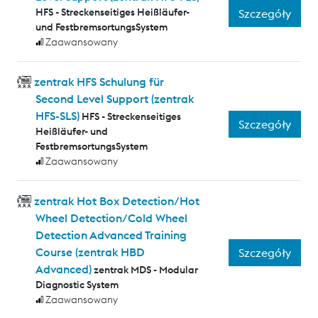
HFS - Streckenseitiges Heißläufer-
Szczegóły
und FestbremsortungsSystem
Zaawansowany
zentrak HFS Schulung für
Second Level Support (zentrak
HFS-SLS)
HFS - Streckenseitiges
Szczegóły
Heißläufer- und
FestbremsortungsSystem
Zaawansowany
zentrak Hot Box Detection/Hot
Wheel Detection/Cold Wheel
Detection Advanced Training
Course (zentrak HBD
Szczegóły
Advanced)
zentrak MDS - Modular
Diagnostic System
Zaawansowany