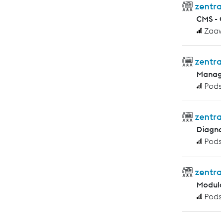
zentra
CMS -
Zaa
zentra
Manag
Pod
zentra
Diagno
Pod
zentra
Modula
Pod