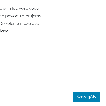
niowym lub wysokiego
tego powodu oferujemy
h. Szkolenie może być
ądane.
Szczegóły