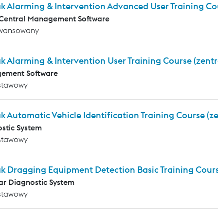
k Alarming & Intervention Advanced User Training Co
 Central Management Software
wansowany
k Alarming & Intervention User Training Course (zentr
ement Software
stawowy
k Automatic Vehicle Identification Training Course (ze
stic System
stawowy
k Dragging Equipment Detection Basic Training Cours
r Diagnostic System
stawowy