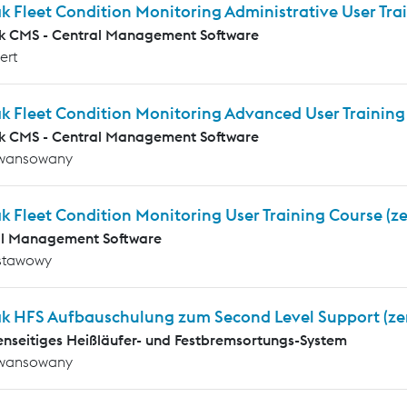
k Fleet Condition Monitoring Administrative User Tr
k CMS - Central Management Software
ert
ak Fleet Condition Monitoring Advanced User Trainin
k CMS - Central Management Software
wansowany
k Fleet Condition Monitoring User Training Course (z
al Management Software
stawowy
ak HFS Aufbauschulung zum Second Level Support (ze
enseitiges Heißläufer- und Festbremsortungs-System
wansowany