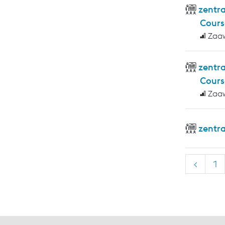
zentra
Cours
Zaa
zentr
Cours
Zaa
zentr
<
1