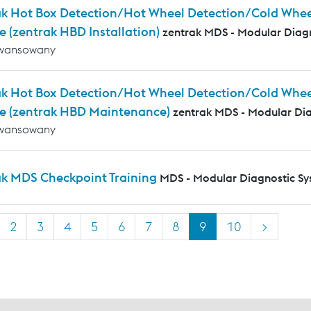
k Hot Box Detection/Hot Wheel Detection/Cold Wheel 
e (zentrak HBD Installation)
zentrak MDS - Modular Diag
wansowany
ak Hot Box Detection/Hot Wheel Detection/Cold Whee
e (zentrak HBD Maintenance)
zentrak MDS - Modular Di
wansowany
ak MDS Checkpoint Training
MDS - Modular Diagnostic S
2
3
4
5
6
7
8
9
10
>