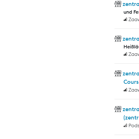
zentra
und F
Zaa
zentr
Heißlä
Zaa
zentr
Cours
Zaa
zentr
(zent
Pod