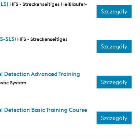
FLS)
HFS - Streckenseitiges Heißläufer-
Szczegóły
S-SLS)
HFS - Streckenseitiges
Szczegóły
l Detection Advanced Training
Szczegóły
stic System
 Detection Basic Training Course
Szczegóły