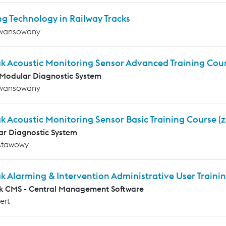
g Technology in Railway Tracks
wansowany
ak Acoustic Monitoring Sensor Advanced Training Cou
Modular Diagnostic System
wansowany
k Acoustic Monitoring Sensor Basic Training Course (
r Diagnostic System
stawowy
k Alarming & Intervention Administrative User Traini
k CMS - Central Management Software
ert