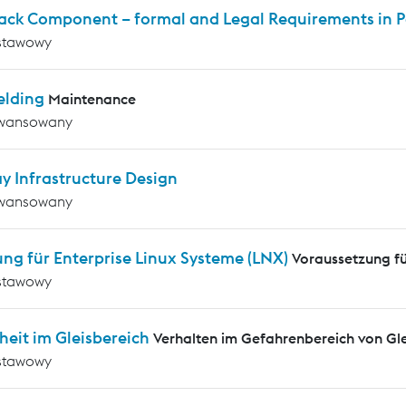
rack Component – formal and Legal Requirements in P
stawowy
elding
Maintenance
wansowany
y Infrastructure Design
wansowany
ng für Enterprise Linux Systeme (LNX)
Voraussetzung f
stawowy
heit im Gleisbereich
Verhalten im Gefahrenbereich von G
stawowy