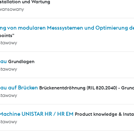
nstallation und Wartung
wansowany
ng von modularen Messsystemen und Optimierung d
oints"
stawowy
bau
Grundlagen
stawowy
au auf Brücken
Brückenentdröhnung (RIL 820.2040) - Grun
stawowy
 Machine UNISTAR HR / HR EM
Product knowledge & Insta
stawowy