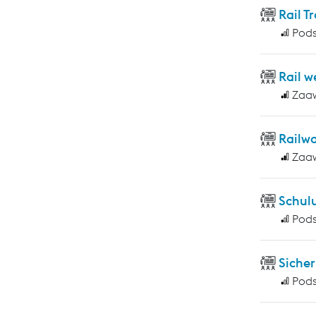
Rail T
Pod
Rail w
Zaa
Railwa
Zaa
Schulu
Pod
Sicher
Pod