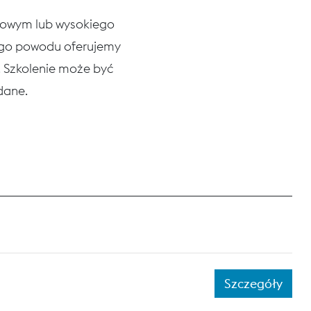
niowym lub wysokiego
tego powodu oferujemy
h. Szkolenie może być
ądane.
Szczegóły