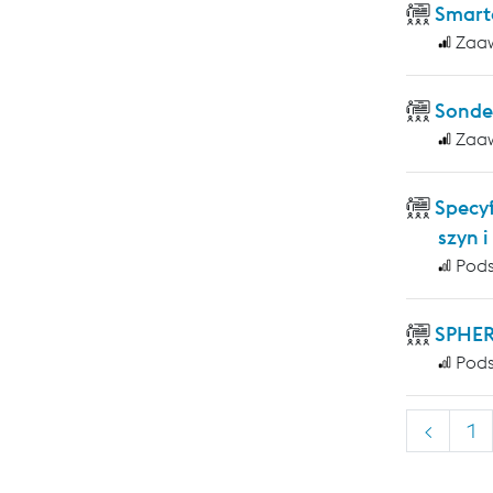
Smart
Zaa
Sonde
Zaa
Specy
szyn 
Pod
SPHER
Pod
<
1