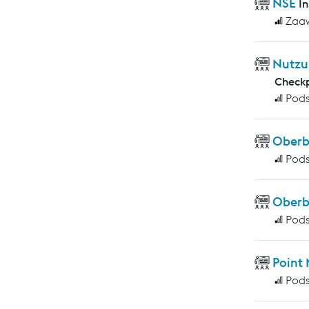
NSE
I
Zaa
Nutzu
Checkp
Pod
Ober
Pod
Oberb
Pod
Point
Pod