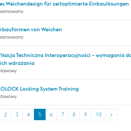
es Weichendesign für zeitoptimierte Einbaulösungen
wansowany
rbauformen von Weichen
wansowany
fikacja Techniczna Interoperacyjności – wymagania
i ich wdrażania
stawowy
OLOCK Locking System Training
stawowy
2
3
4
5
6
7
8
9
10
>