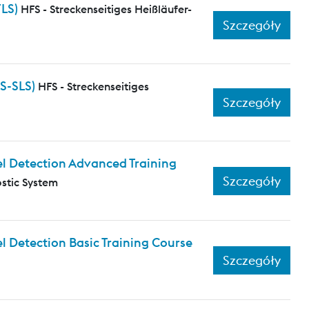
FLS)
HFS - Streckenseitiges Heißläufer-
Szczegóły
S-SLS)
HFS - Streckenseitiges
Szczegóły
l Detection Advanced Training
Szczegóły
stic System
 Detection Basic Training Course
Szczegóły