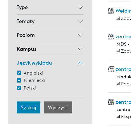
Type
Weldin
Zaa
Tematy
Poziom
zentr
MDS - 
Kampus
Zaa
Język wykładu
zentra
Angielski
Modula
Niemiecki
Pod
Polski
zentra
zentra
Eksp