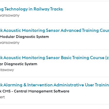
g Technology in Railway Tracks
wansowany
ak Acoustic Monitoring Sensor Advanced Training Cou
Modular Diagnostic System
wansowany
k Acoustic Monitoring Sensor Basic Training Course (
r Diagnostic System
stawowy
k Alarming & Intervention Administrative User Traini
k CMS - Central Management Software
ert