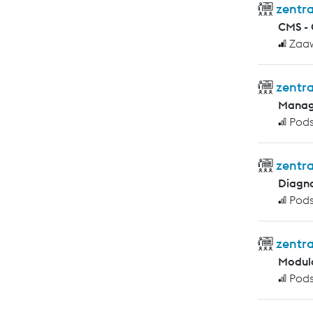
zentra
CMS -
Zaa
zentra
Manag
Pod
zentra
Diagno
Pod
zentra
Modula
Pod