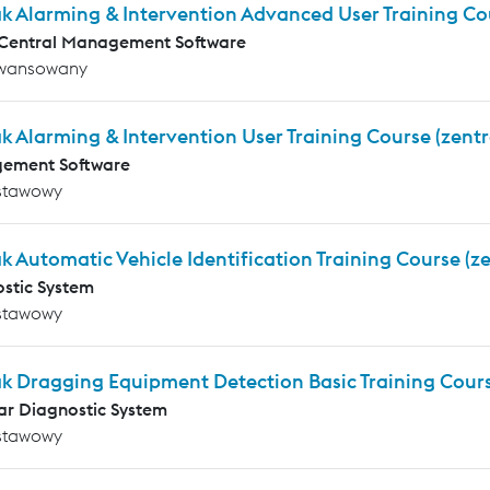
k Alarming & Intervention Advanced User Training Co
 Central Management Software
wansowany
k Alarming & Intervention User Training Course (zentr
ement Software
stawowy
k Automatic Vehicle Identification Training Course (ze
stic System
stawowy
k Dragging Equipment Detection Basic Training Cours
r Diagnostic System
stawowy