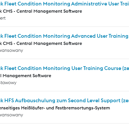
k Fleet Condition Monitoring Administrative User Tr
k CMS - Central Management Software
ert
ak Fleet Condition Monitoring Advanced User Trainin
k CMS - Central Management Software
wansowany
k Fleet Condition Monitoring User Training Course (z
al Management Software
stawowy
ak HFS Aufbauschulung zum Second Level Support (ze
enseitiges Heißläufer- und Festbremsortungs-System
wansowany