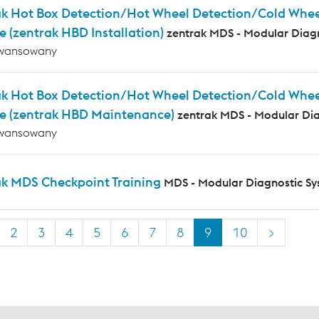
k Hot Box Detection/Hot Wheel Detection/Cold Wheel 
e (zentrak HBD Installation)
zentrak MDS - Modular Diag
wansowany
ak Hot Box Detection/Hot Wheel Detection/Cold Whee
e (zentrak HBD Maintenance)
zentrak MDS - Modular Di
wansowany
ak MDS Checkpoint Training
MDS - Modular Diagnostic S
2
3
4
5
6
7
8
9
10
>