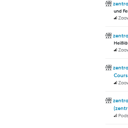
zentra
und F
Zaa
zentr
Heißlä
Zaa
zentr
Cours
Zaa
zentr
(zent
Pod