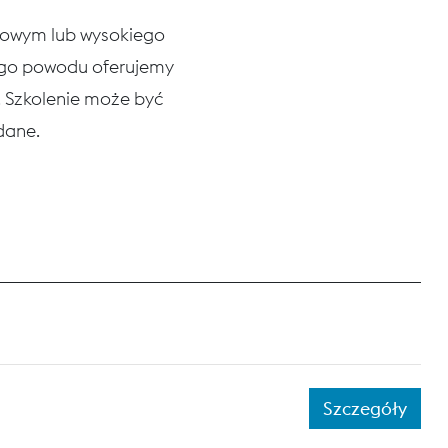
niowym lub wysokiego
tego powodu oferujemy
h. Szkolenie może być
ądane.
Szczegóły