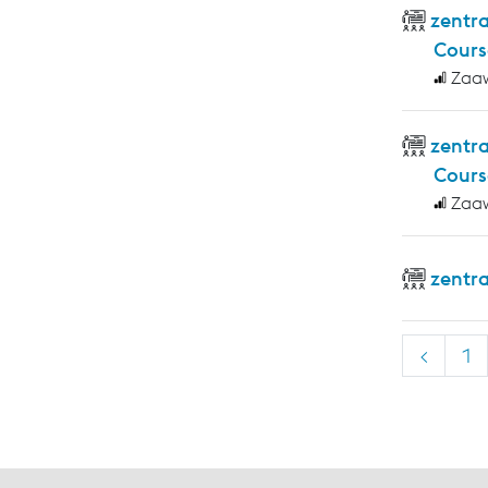
zentra
Cours
Zaa
zentr
Cours
Zaa
zentr
<
1