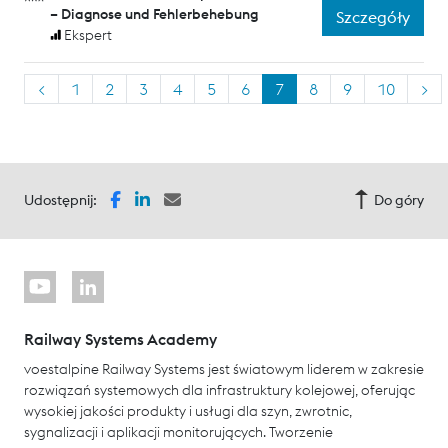
– Diagnose und Fehlerbehebung
Szczegóły
Ekspert
<
1
2
3
4
5
6
7
8
9
10
>
Udostępnij:
Do góry
Railway Systems Academy
voestalpine Railway Systems jest światowym liderem w zakresie
rozwiązań systemowych dla infrastruktury kolejowej, oferując
wysokiej jakości produkty i usługi dla szyn, zwrotnic,
sygnalizacji i aplikacji monitorujących. Tworzenie