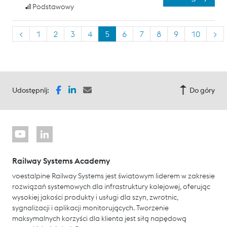
Podstawowy
<
1
2
3
4
5
6
7
8
9
10
>
Udostępnij:
Do góry
Railway Systems Academy
voestalpine Railway Systems jest światowym liderem w zakresie
rozwiązań systemowych dla infrastruktury kolejowej, oferując
wysokiej jakości produkty i usługi dla szyn, zwrotnic,
sygnalizacji i aplikacji monitorujących. Tworzenie
maksymalnych korzyści dla klienta jest siłą napędową