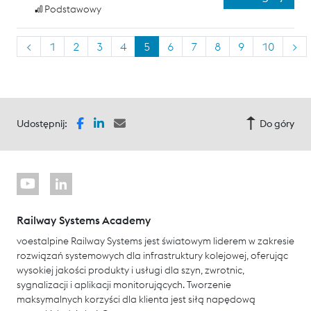
Podstawowy
<
1
2
3
4
5
6
7
8
9
10
>
Udostępnij:
Do góry
Railway Systems Academy
voestalpine Railway Systems jest światowym liderem w zakresie
rozwiązań systemowych dla infrastruktury kolejowej, oferując
wysokiej jakości produkty i usługi dla szyn, zwrotnic,
sygnalizacji i aplikacji monitorujących. Tworzenie
maksymalnych korzyści dla klienta jest siłą napędową