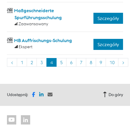
Maßgeschneiderte
Spurführungsschulung
Szczegóły
Zaawansowany
MB Auffrischungs-Schulung
Szczegóły
Ekspert
<
1
2
3
4
5
6
7
8
9
10
>
Udostępnij:
Do góry