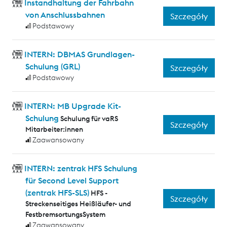
Instandhaltung der Fahrbahn
von Anschlussbahnen
Szczegóły
Podstawowy
INTERN: DBMAS Grundlagen-
Schulung (GRL)
Szczegóły
Podstawowy
INTERN: MB Upgrade Kit-
Schulung
Schulung für vaRS
Szczegóły
Mitarbeiter:innen
Zaawansowany
INTERN: zentrak HFS Schulung
für Second Level Support
(zentrak HFS-SLS)
HFS -
Szczegóły
Streckenseitiges Heißläufer- und
FestbremsortungsSystem
Zaawansowany