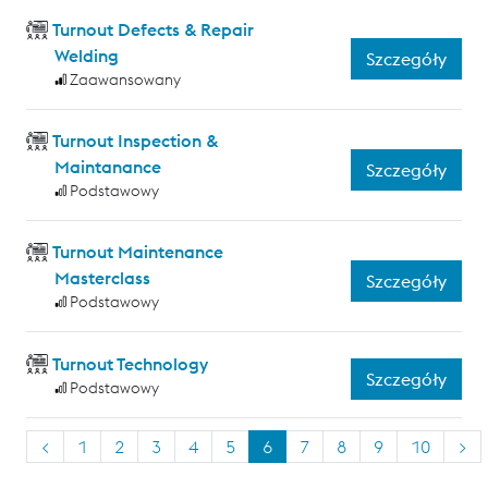
Turnout Defects & Repair
Welding
Szczegóły
Zaawansowany
Turnout Inspection &
Maintanance
Szczegóły
Podstawowy
Turnout Maintenance
Masterclass
Szczegóły
Podstawowy
Turnout Technology
Szczegóły
Podstawowy
<
1
2
3
4
5
6
7
8
9
10
>